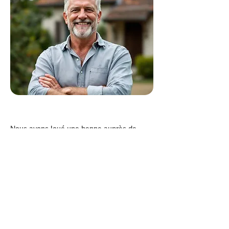
Nous avons loué une benne auprès de
Cottet Bennes pour évacuer des gravats
après des travaux de démolition dans notre
maison. La livraison de la benne a été
rapide et le placement précis, même dans
une rue étroite. Le service client s'est
montré très professionnel et à l’écoute. Le
tarif était tout à fait compétitif, et nous
avons particulièrement apprécié leur
transparence sur les coûts. Un loueur de
bennes sérieux que je recommande sans